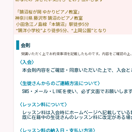
「鵠沼桜が岡 ゆかりピアノ教室」
神奈川県 藤沢市 鵠沼のピアノ教室
小田急江ノ島線「本鵠沼」駅徒歩5分
“鵠洋小学校”より徒歩5分、“上岡公園”となり
会則
受講いただく上でお約束事項を記載したものです。内容をご確認の上
〈入会〉
本会則内容をご確認・同意いただいた上で、入会と
〈生徒さんからのご連絡方法について〉
SMS・メール・LINEを使い、必ず文面でお願いし
〈レッスン料について〉
レッスン料は入会時にホームページへ記載している
既に在籍中の生徒さんのレッスン料に改定がある場合に
〈レッスン料の納入日・支払い方法〉