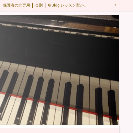
»
・保護者の方専用
会則
🎼Blog レッスン室から